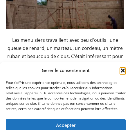
Les menuisiers travaillent avec peu d'outils : une
queue de renard, un marteau, un cordeau, un mètre
ruban et beaucoup de clous. C'était intéressant pour
moi de voir avec quels moyens simples les artisans
Gérer le consentement
réalisent une charpente de 8 m de portée. Notez
également la tour d'échafaudage mobile avec des
Pour t'offrir une expérience optimale, nous utilisons des technologies
telles que les cookies pour stocker et/ou accéder aux informations
supports en bois. Un permis de construire n'est pas
relatives à l'appareil. Si tu acceptes ces technologies, nous pouvons traiter
nécessaire !
des données telles que le comportement de navigation ou des identifiants
uniques sur ce site. Si tu ne donnes pas ton consentement ou si tu le
retires, certaines caractéristiques et fonctions peuvent être affectées.
Accepter