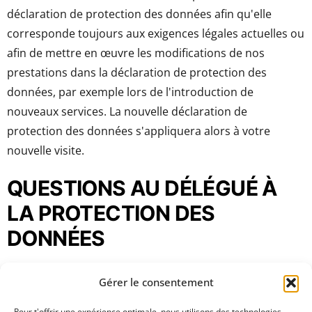
déclaration de protection des données afin qu'elle
corresponde toujours aux exigences légales actuelles ou
afin de mettre en œuvre les modifications de nos
prestations dans la déclaration de protection des
données, par exemple lors de l'introduction de
nouveaux services. La nouvelle déclaration de
protection des données s'appliquera alors à votre
nouvelle visite.
QUESTIONS AU DÉLÉGUÉ À
LA PROTECTION DES
DONNÉES
Si vous avez des questions concernant la protection des
Gérer le consentement
données, veuillez nous envoyer un e-mail ou vous adresser
Pour t'offrir une expérience optimale, nous utilisons des technologies